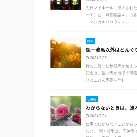
先日マイホールに導入された
一閃」と「麻雀物語４」は各
「マジカルハロウィン」 ...
競馬
超一流馬以外はどんぐ
2021/9/25
待ちに待った秋競馬が始まっ
記念は、強い馬が出揃う現役
りとことん馬券を外し ...
仕事編
わからないときは、迷
2021/9/24
仕事でわからないことがあっ
ない。 聞く相手は、同僚等