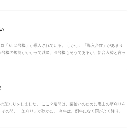
い
ロ「６.２号機」が導入されている。 しかし、「導入台数」があまり
５号機の規制がかかって以降、６号機もそうであるが、新台入替と言っ
！
の芝刈りをしました。 ここ２週間は、栗拾いのために裏山の草刈りを
 その間、「芝刈り」が疎かに。 今年は、例年になく雨がよく降り、