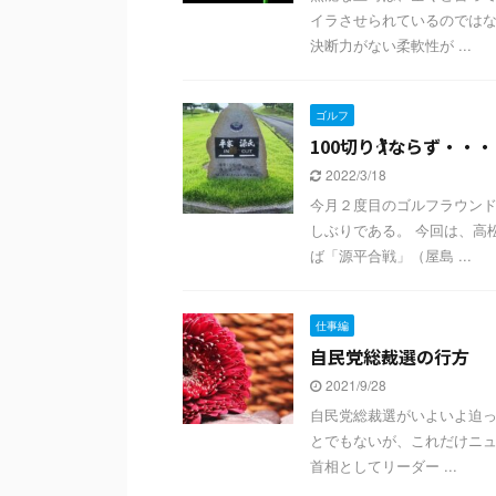
イラさせられているのではな
決断力がない柔軟性が ...
ゴルフ
100切り🏌ならず・・・
2022/3/18
今月２度目のゴルフラウンド
しぶりである。 今回は、高
ば「源平合戦」（屋島 ...
仕事編
自民党総裁選の行方
2021/9/28
自民党総裁選がいよいよ迫っ
とでもないが、これだけニュ
首相としてリーダー ...