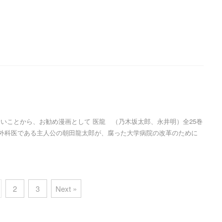
いことから、お勧め漫画として 医龍 （乃木坂太郎、永井明）全25巻
な外科医である主人公の朝田龍太郎が、腐った大学病院の改革のために
2
3
Next »