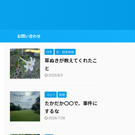
お問い合わせ
日常
花・観葉植物
草ぬきが教えてくれたこ
と
2026/8/5
ゴルフ
開運
たかだか〇〇で、事件に
するな
2026/7/28