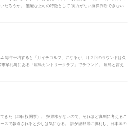
いだろうか。 無能な上司の特徴として 実力がない擬律判断できない
⛳ 毎年平均すると「月イチゴルフ」になるが、月２回のラウンドは久
松市牟礼町にある「屋島カントリークラブ」でラウンド。 屋島と言え
てきた（29日投開票）。 投票権がないので、それほど真剣に考えるこ
ースで報道されると少しは気になる。 誰が総裁選に勝利し、日本国の