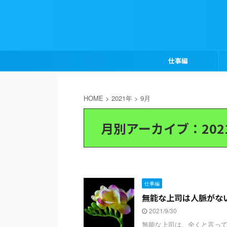
仕事編
HOME
>
2021年
>
9月
月別アーカイブ：202
仕事編
無能な上司は人脈がな
2021/9/30
無能な上司は、全くと言って