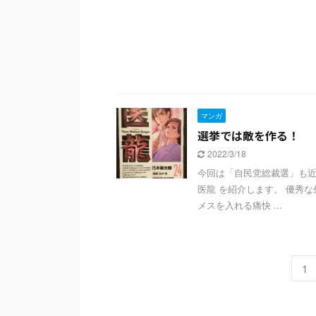
マンガ
選挙では敵を作る！
2022/3/18
今回は「自民党総裁選」も近
医龍 を紹介します。 優秀
メスを入れる痛快 ...
1