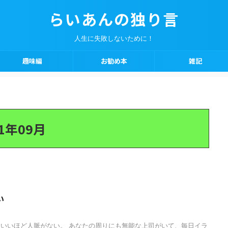
らいあんの独り言
人生に失敗しないために！
趣味編
お勧め本
雑記
1年09月
い
いいほど人脈がない。 あなたの周りにも無能な上司がいて、毎日イラ