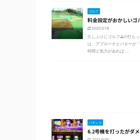
ゴルフ
料金設定がおかしいゴ
2022/3/18
久しぶりにゴルフ⛳の打ちっ
は、アプローチとパターが「
時間と気力があれば ...
パチンコ
6.2号機を打ったがダ
2021/9/26