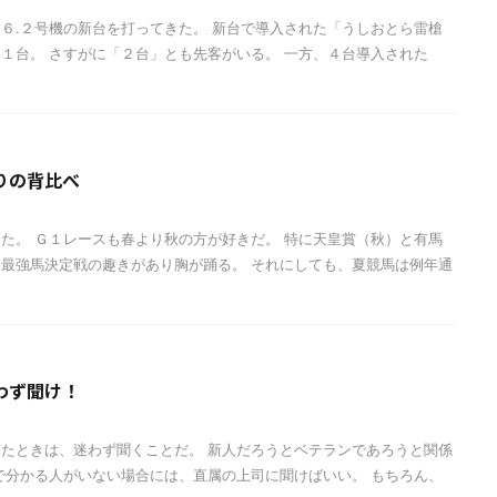
６.２号機の新台を打ってきた。 新台で導入された「うしおとら雷槍
１台。 さすがに「２台」とも先客がいる。 一方、４台導入された
りの背比べ
た。 Ｇ１レースも春より秋の方が好きだ。 特に天皇賞（秋）と有馬
最強馬決定戦の趣きがあり胸が踊る。 それにしても、夏競馬は例年通
わず聞け！
たときは、迷わず聞くことだ。 新人だろうとベテランであろうと関係
で分かる人がいない場合には、直属の上司に聞けばいい。 もちろん、