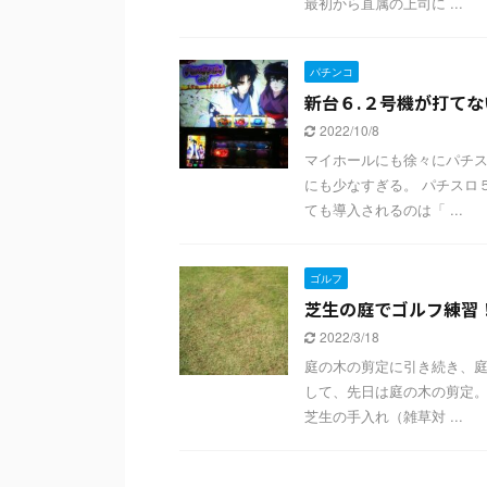
最初から直属の上司に ...
パチンコ
新台６.２号機が打てな
2022/10/8
マイホールにも徐々にパチス
にも少なすぎる。 パチスロ
ても導入されるのは「 ...
ゴルフ
芝生の庭でゴルフ練習
2022/3/18
庭の木の剪定に引き続き、庭
して、先日は庭の木の剪定。
芝生の手入れ（雑草対 ...