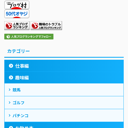
カテゴリー
仕事編
趣味編
競馬
ゴルフ
パチンコ
お勧め本