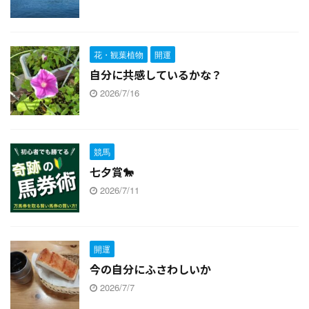
花・観葉植物
開運
自分に共感しているかな？
2026/7/16
競馬
七夕賞🐎
2026/7/11
開運
今の自分にふさわしいか
2026/7/7