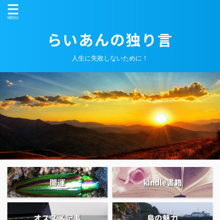
らいあんの独り言
人生に失敗しないために！
開運
kindle書籍
オススメ記事
島の魅力