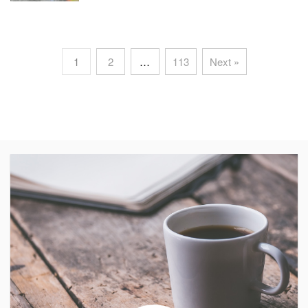
1
2
…
113
Next »