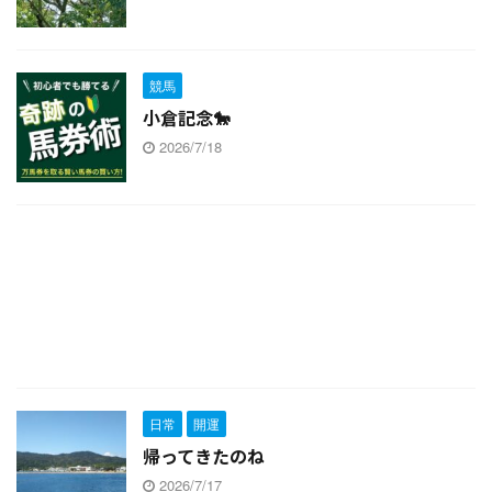
競馬
小倉記念🐎
2026/7/18
日常
開運
帰ってきたのね
2026/7/17