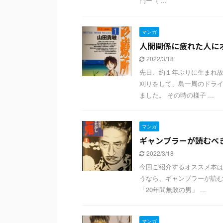
門ー（ ...
マンガ
人間関係に疲れた人に
2022/3/18
先日、約１年ぶりに生まれ故
刈りをして、島一周のドラ
ました。 その時の様子 ...
マンガ
ギャンブラーが読むべ
2022/3/18
今回ご紹介するオススメ本は
うなら、ギャンブラーが読む
「20年間無敗の男」 ...
マンガ