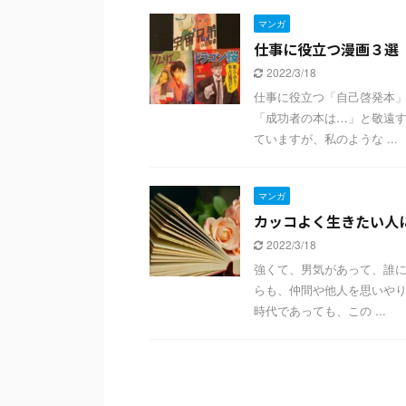
マンガ
仕事に役立つ漫画３選
2022/3/18
仕事に役立つ「自己啓発本」
「成功者の本は…」と敬遠す
ていますが、私のような ...
マンガ
カッコよく生きたい人
2022/3/18
強くて、男気があって、誰に
らも、仲間や他人を思いやり
時代であっても、この ...