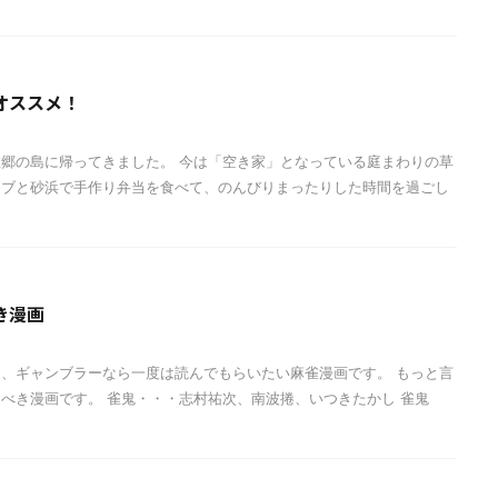
オススメ！
郷の島に帰ってきました。 今は「空き家」となっている庭まわりの草
イブと砂浜で手作り弁当を食べて、のんびりまったりした時間を過ごし
き漫画
、ギャンブラーなら一度は読んでもらいたい麻雀漫画です。 もっと言
べき漫画です。 雀鬼・・・志村祐次、南波捲、いつきたかし 雀鬼