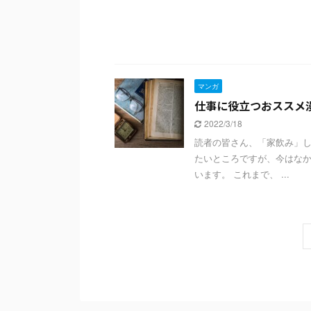
マンガ
仕事に役立つおススメ
2022/3/18
読者の皆さん、「家飲み」し
たいところですが、今はなか
います。 これまで、 ...