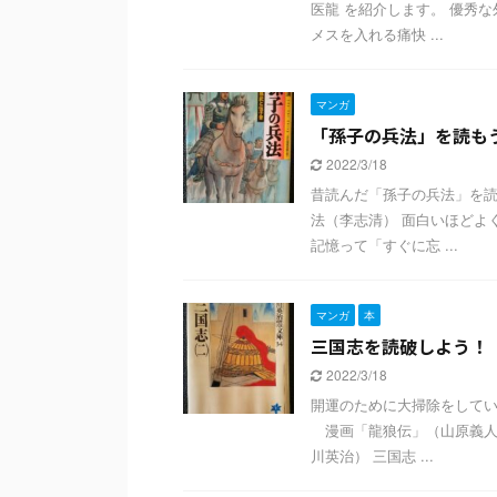
医龍 を紹介します。 優秀
メスを入れる痛快 ...
マンガ
「孫子の兵法」を読も
2022/3/18
昔読んだ「孫子の兵法」を読
法（李志清） 面白いほどよ
記憶って「すぐに忘 ...
マンガ
本
三国志を読破しよう！
2022/3/18
開運のために大掃除をしてい
漫画「龍狼伝」（山原義人）
川英治） 三国志 ...