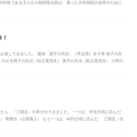
な外科医である主人公の朝田龍太郎が、腐った大学病院の改革のために
う！
み返してみました。 漫画「孫子の兵法」（李志清）全５巻 孫子の兵
くわかる孫子の兵法（杉之尾宜生） 孫子の兵法（杉之尾宜生） 人間の
たら、「三国志」の本が出てきました。 一つは、学生の頃に読んだ
 龍狼伝（山原義人） もう一つは、40代の頃に読んだ 三国志（吉