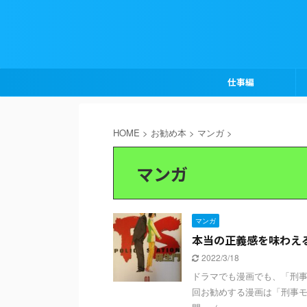
仕事編
HOME
>
お勧め本
>
マンガ
>
マンガ
マンガ
本当の正義感を味わえ
2022/3/18
ドラマでも漫画でも、「刑事
回お勧めする漫画は「刑事モノ」