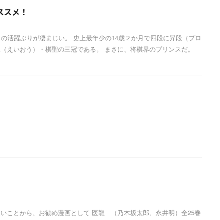
ススメ！
）の活躍ぶりが凄まじい。 史上最年少の14歳２か月で四段に昇段（プロ
（えいおう）・棋聖の三冠である。 まさに、将棋界のプリンスだ。
いことから、お勧め漫画として 医龍 （乃木坂太郎、永井明）全25巻