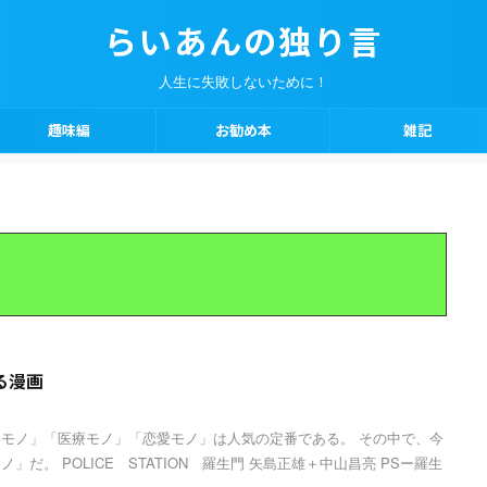
らいあんの独り言
人生に失敗しないために！
趣味編
お勧め本
雑記
る漫画
モノ」「医療モノ」「恋愛モノ」は人気の定番である。 その中で、今
だ。 POLICE STATION 羅生門 矢島正雄＋中山昌亮 PSー羅生