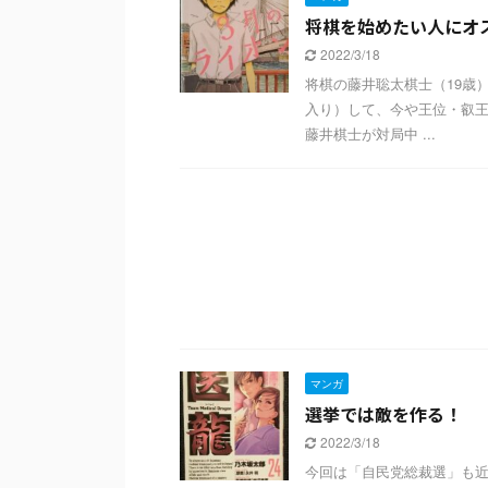
将棋を始めたい人にオ
2022/3/18
将棋の藤井聡太棋士（19歳
入り）して、今や王位・叡王
藤井棋士が対局中 ...
マンガ
選挙では敵を作る！
2022/3/18
今回は「自民党総裁選」も近