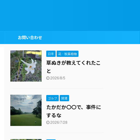
お問い合わせ
日常
花・観葉植物
草ぬきが教えてくれたこ
と
2026/8/5
ゴルフ
開運
たかだか〇〇で、事件に
するな
2026/7/28