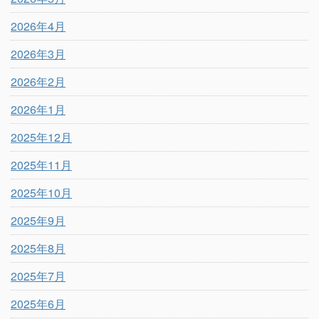
2026年4月
2026年3月
2026年2月
2026年1月
2025年12月
2025年11月
2025年10月
2025年9月
2025年8月
2025年7月
2025年6月