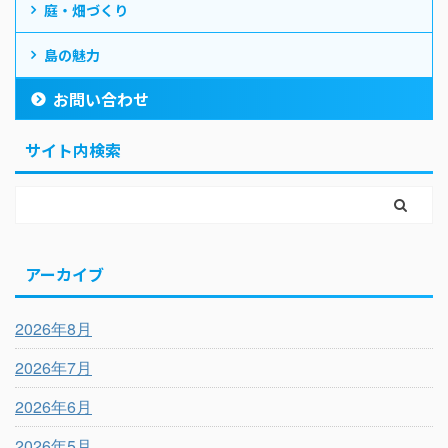
庭・畑づくり
島の魅力
お問い合わせ
サイト内検索
アーカイブ
2026年8月
2026年7月
2026年6月
2026年5月