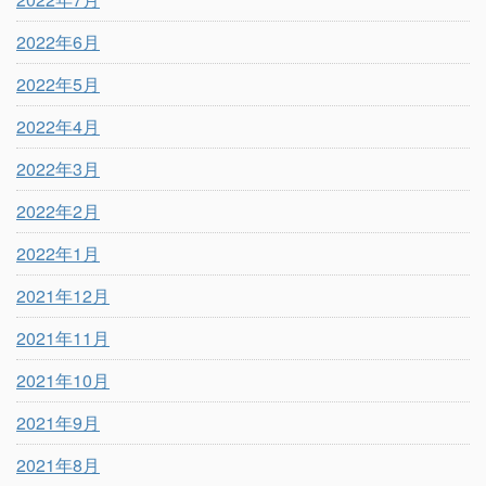
2022年6月
2022年5月
2022年4月
2022年3月
2022年2月
2022年1月
2021年12月
2021年11月
2021年10月
2021年9月
2021年8月