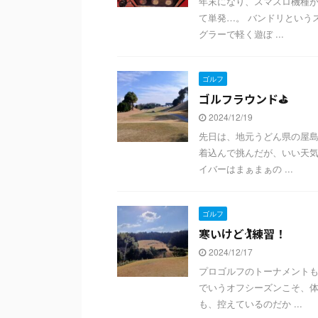
年末になり、スマスロ機種が
て単発…。 バンドリという
グラーで軽く遊ぼ ...
ゴルフ
ゴルフラウンド⛳
2024/12/19
先日は、地元うどん県の屋島
着込んで挑んだが、いい天気
イバーはまぁまぁの ...
ゴルフ
寒いけど🏌️練習！
2024/12/17
プロゴルフのトーナメントも
でいうオフシーズンこそ、体
も、控えているのだか ...