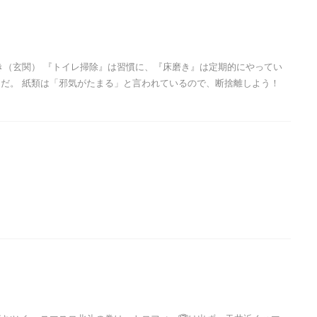
き（玄関） 『トイレ掃除』は習慣に、『床磨き』は定期的にやってい
だ。 紙類は「邪気がたまる」と言われているので、断捨離しよう！