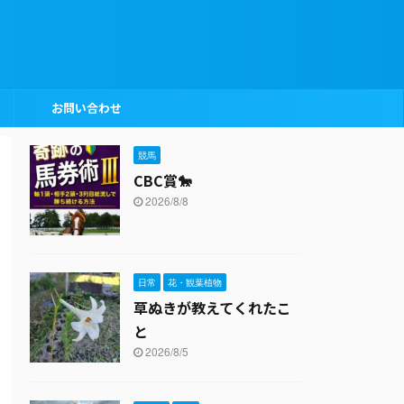
お問い合わせ
競馬
CBC賞🐎
2026/8/8
日常
花・観葉植物
草ぬきが教えてくれたこ
と
2026/8/5