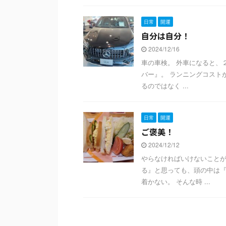
日常
開運
自分は自分！
2024/12/16
車の車検。 外車になると、
バー』。 ランニングコスト
るのではなく ...
日常
開運
ご褒美！
2024/12/12
やらなければいけないことが
る』と思っても、頭の中は『
着かない。 そんな時 ...