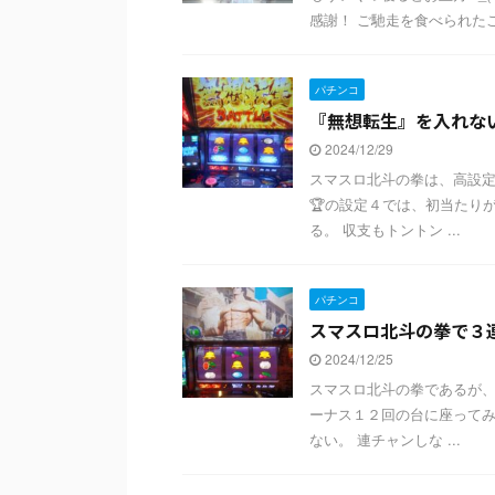
感謝！ ご馳走を食べられたこ
パチンコ
『無想転生』を入れな
2024/12/29
スマスロ北斗の拳は、高設定
🏆️の設定４では、初当た
る。 収支もトントン ...
パチンコ
スマスロ北斗の拳で３
2024/12/25
スマスロ北斗の拳であるが、
ーナス１２回の台に座ってみ
ない。 連チャンしな ...