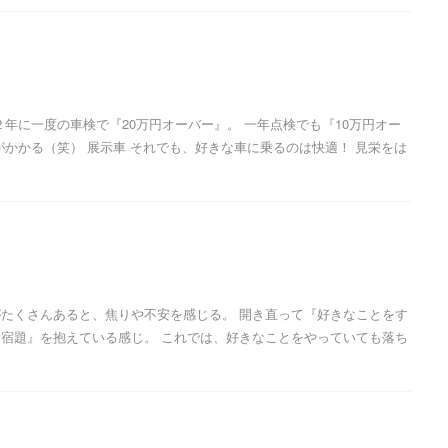
２年に一度の車検で『20万円オーバー』。 一年点検でも『10万円オー
がかかる（笑） 展示車 それでも、好きな車に乗るのは快適！ 見栄をは
たくさんあると、焦りや不安を感じる。 開き直って『好きなことをす
宿題』を抱えている感じ。 これでは、好きなことをやっていても落ち