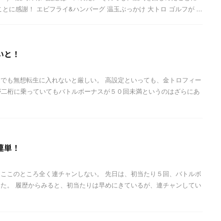
とに感謝！ エビフライ&ハンバーグ 温玉ぶっかけ 大トロ ゴルフが ...
いと！
でも無想転生に入れないと厳しい。 高設定といっても、金トロフィー
りが二桁に乗っていてもバトルボーナスが５０回未満というのはざらにあ
連単！
ここのところ全く連チャンしない。 先日は、初当たり５回、バトルボ
た。 履歴からみると、初当たりは早めにきているが、連チャンしてい