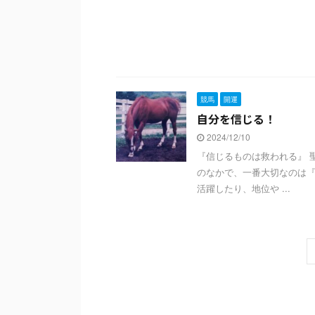
競馬
開運
自分を信じる！
2024/12/10
『信じるものは救われる』 
のなかで、一番大切なのは『
活躍したり、地位や ...