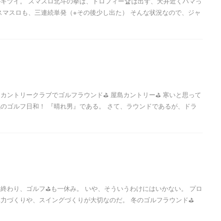
キツイ。 スマスロ北斗の拳は、トロフィー🏆️は出ず、天井近くハマっ
スマスロも、三連続単発（※その後少し出た） そんな状況なので、ジャ
カントリークラブでゴルフラウンド⛳ 屋島カントリー⛳ 寒いと思って
のゴルフ日和！ 『晴れ男』である。 さて、ラウンドであるが、ドラ
終わり、ゴルフ⛳も一休み。 いや、そういうわけにはいかない。 プロ
力づくりや、スイングづくりが大切なのだ。 冬のゴルフラウンド⛳