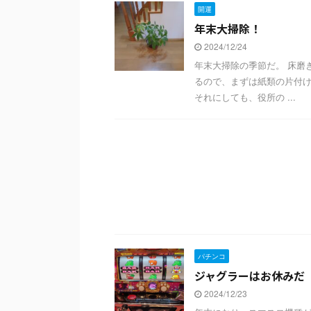
開運
年末大掃除！
2024/12/24
年末大掃除の季節だ。 床磨
るので、まずは紙類の片付け
それにしても、役所の ...
パチンコ
ジャグラーはお休みだ
2024/12/23