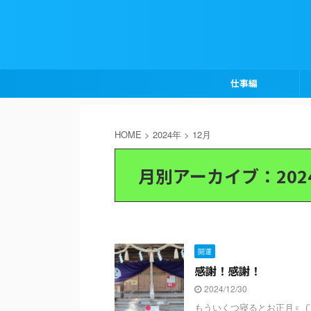
仕事編
HOME
>
2024年
>
12月
月別アーカイブ：202
開運
感謝！感謝！
2024/12/30
もういくつ寝るとお正月♀_(