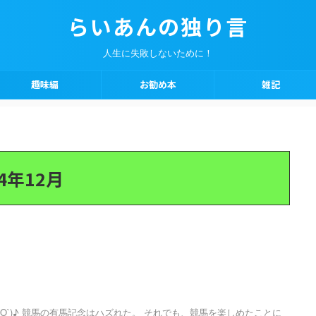
らいあんの独り言
人生に失敗しないために！
趣味編
お勧め本
雑記
4年12月
`O`)♪ 競馬の有馬記念はハズれた。 それでも、競馬を楽しめたことに