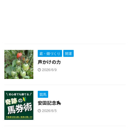
庭・畑づくり
開運
声かけの力
2026/6/9
競馬
安田記念🏇
2026/6/5