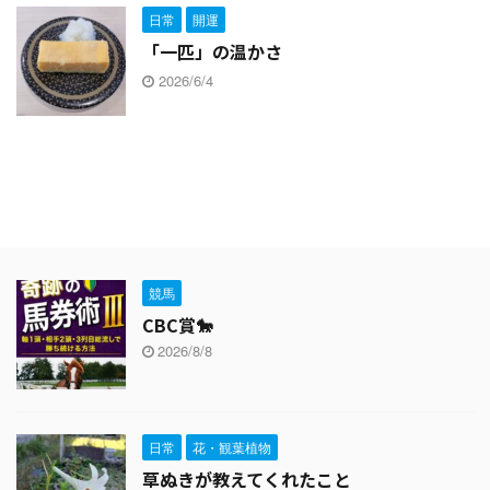
日常
開運
「一匹」の温かさ
2026/6/4
競馬
CBC賞🐎
2026/8/8
日常
花・観葉植物
草ぬきが教えてくれたこと