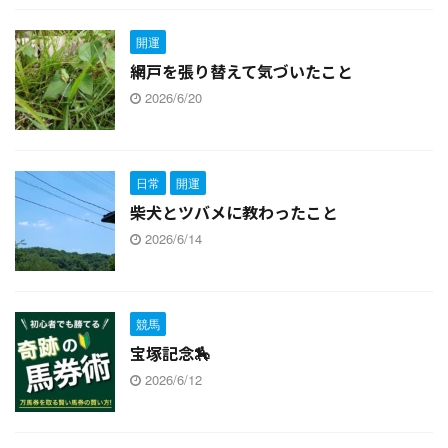
開運
網戸を張り替えて気づいたこと
2026/6/20
日常
開運
柴犬とツバメに教わったこと
2026/6/14
競馬
宝塚記念🏇
2026/6/12