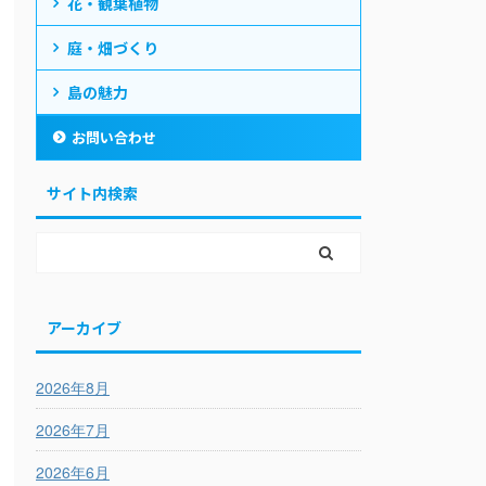
花・観葉植物
庭・畑づくり
島の魅力
お問い合わせ
サイト内検索
アーカイブ
2026年8月
2026年7月
2026年6月