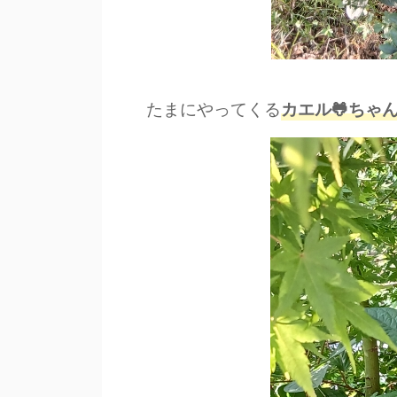
たまにやってくる
カエル🐸ちゃ