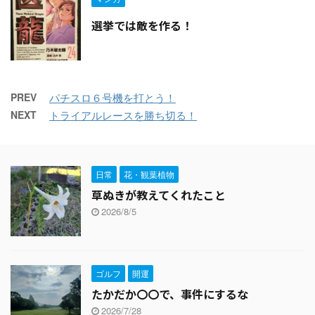
選挙では敵を作る！
PREV
パチスロ６号機を打とう！
NEXT
トライアルレースを勝ち切る！
日常
花・観葉植物
草ぬきが教えてくれたこと
2026/8/5
ゴルフ
開運
たかだか〇〇で、事件にするな
2026/7/28