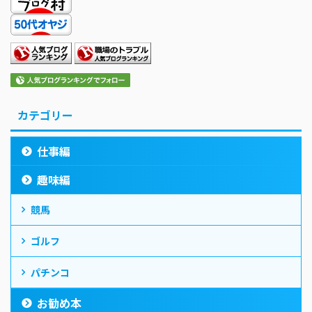
カテゴリー
仕事編
趣味編
競馬
ゴルフ
パチンコ
お勧め本