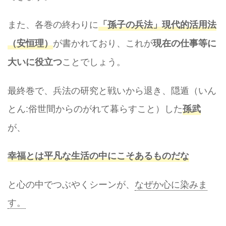
また、各巻の終わりに
「孫子の兵法」現代的活用法
が書かれており、これが
（安恒理）
現在の仕事等に
ことでしょう。
大いに役立つ
最終巻で、兵法の研究と戦いから退き、隠遁（いん
とん:俗世間からのがれて暮らすこと）した
孫武
が、
幸福とは平凡な生活の中にこそあるものだな
と心の中でつぶやくシーンが、
なぜか心に染みま
す。