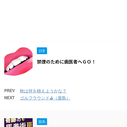
日常
禁煙のために歯医者へＧＯ！
PREV
秋は何を植えようかな？
NEXT
ゴルフラウンド⛳（屋島）
競馬