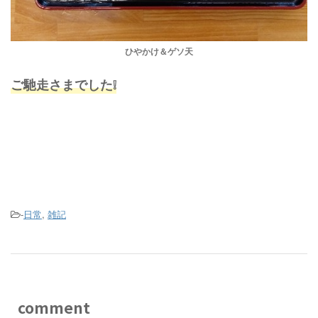
ひやかけ＆ゲソ天
ご馳走さまでした❕
-
日常
,
雑記
comment