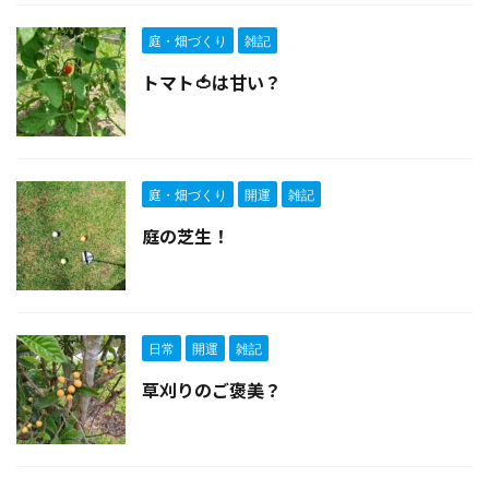
庭・畑づくり
雑記
トマト🍅は甘い？
庭・畑づくり
開運
雑記
庭の芝生！
日常
開運
雑記
草刈りのご褒美？