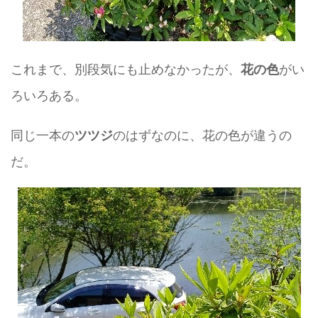
これまで、別段気にも止めなかったが、
がい
花の色
ろいろある。
同じ一本の
のはずなのに、花の色が違うの
ツツジ
だ。