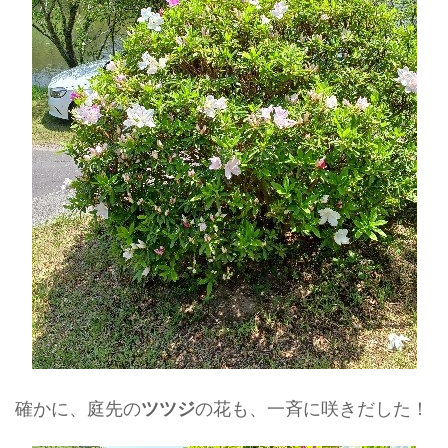
確かに、庭先の
の花も、一斉に咲きだした！
ツツジ