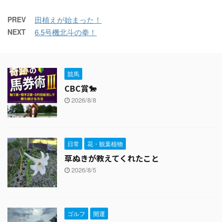
PREV
田植えが始まった！
NEXT
6.5号機北斗の拳！
競馬
CBC賞🐎
2026/8/8
日常
花・観葉植物
草ぬきが教えてくれたこと
2026/8/5
ゴルフ
開運