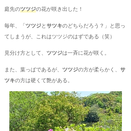
庭先の
の花が咲き出した！
ツツジ
毎年、「
と
のどちらだろう？」と思っ
ツツジ
サツキ
てしまうが、これはツツジのはずである（笑）
見分け方として、
は一斉に花が咲く。
ツツジ
また、葉っぱであるが、
の方が柔らかく、
ツツジ
サ
の方は硬くて艶がある。
ツキ