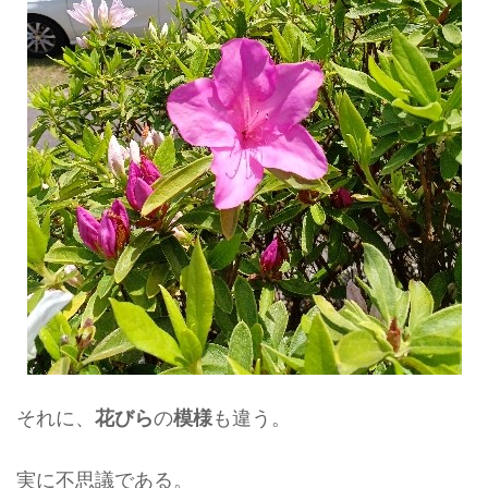
それに、
の
も違う。
花びら
模様
実に不思議である。