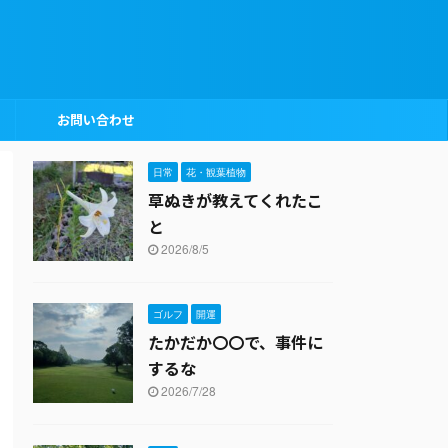
お問い合わせ
日常
花・観葉植物
草ぬきが教えてくれたこ
と
2026/8/5
ゴルフ
開運
たかだか〇〇で、事件に
するな
2026/7/28