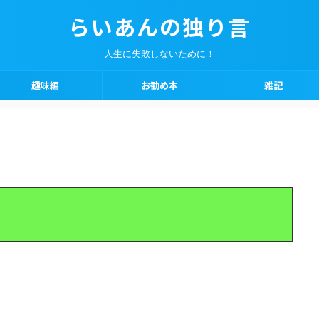
らいあんの独り言
人生に失敗しないために！
趣味編
お勧め本
雑記