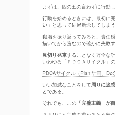
まずは、四の五の言わずに行動
行動を始めるときには、最初に
と思って
結局断念してしま
い」
職場を振り返ってみると、責任
描いてから臨むので確かに失敗
することなく万全な
見切り発車
いわゆる「ＰＤＣＡサイクル」
PDCAサイクル（Plan:計画、Do:
いい加減なことをして
周りに迷
とである。
それでも、この
が
「完璧主義」
あまりにも完璧を求めると不安