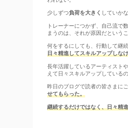
少しずつ
していか
負荷を大きく
トレーナーにつかず、自己流で
まうのは、それが原因だという
何をするにしても、行動して継
日々
精進
して
スキル
アップ
しな
長年活躍しているアーティスト
えて日々スキルアップしている
昨日のブログで読者の皆さまに
せてもらった。
継続するだけではなく、日々精