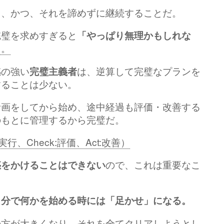
し、かつ、それを諦めずに継続することだ。
完璧を求めすぎると
「やっぱり無理かもしれな
う。
感の強い
は、逆算して完璧なプランを
完璧主義者
することは少ない。
計画をしてから始め、途中経過も評価・改善する
のもとに管理するから完璧だ。
実行、Check:評価、Act:改善）
ので、これは重要なこ
惑をかけることはできない
自分で何かを始める時には「足かせ」になる。
の方が大きくなり、それを全てクリアしようとし