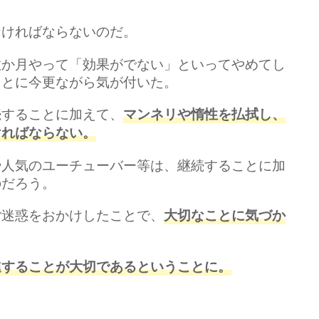
なければならないのだ。
数か月やって「効果がでない」といってやめてし
ことに今更ながら気が付いた。
続することに加えて、
マンネリや惰性を
払拭
し、
ければ
ならない。
や人気のユーチューバー等は、継続することに加
のだろう。
ご迷惑をおかけしたことで、
大切なことに気づか
進することが大切である
と
いうことに
。