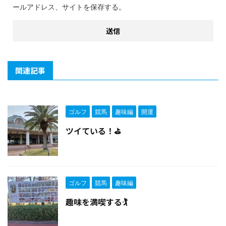
ールアドレス、サイトを保存する。
関連記事
ゴルフ
競馬
趣味編
開運
ツイている！⛳
ゴルフ
競馬
趣味編
趣味を満喫する🏌️