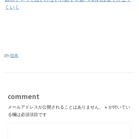
くいく
-
競馬
comment
メールアドレスが公開されることはありません。
※
が付いてい
る欄は必須項目です