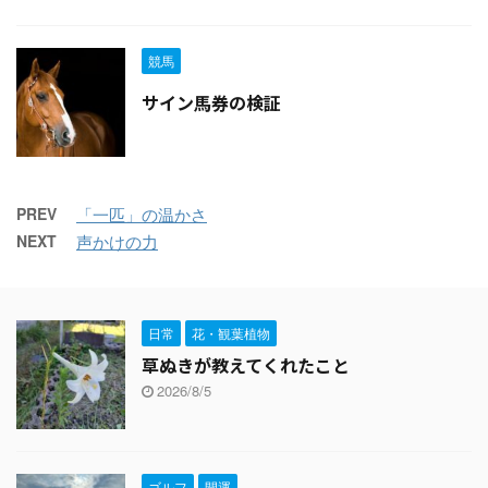
競馬
サイン馬券の検証
PREV
「一匹」の温かさ
NEXT
声かけの力
日常
花・観葉植物
草ぬきが教えてくれたこと
2026/8/5
ゴルフ
開運