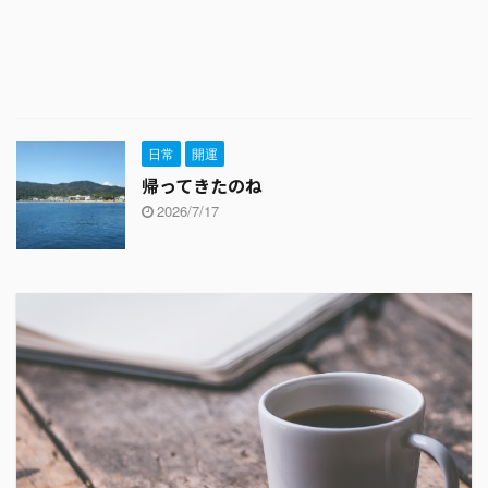
日常
開運
帰ってきたのね
2026/7/17