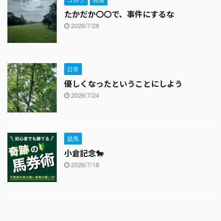
たかだか〇〇で、事件にするな
2026/7/28
日常
優しくなったということにしよう
2026/7/24
競馬
小倉記念🐎
2026/7/18