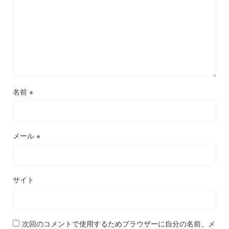
名前
※
メール
※
サイト
次回のコメントで使用するためブラウザーに自分の名前、メ