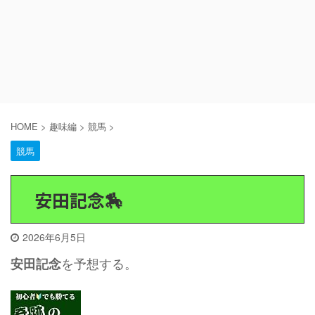
HOME
>
趣味編
>
競馬
>
競馬
安田記念🏇
2026年6月5日
を予想する。
安田記念