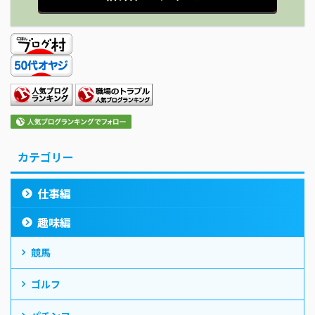
カテゴリー
仕事編
趣味編
競馬
ゴルフ