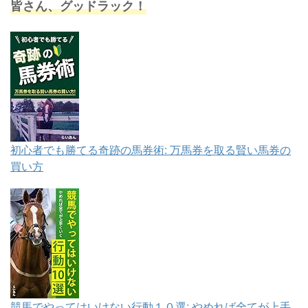
皆さん、グッドラック！
初心者でも勝てる奇跡の馬券術: 万馬券を取る賢い馬券の
買い方
競馬でやってはいけない行動１０選: やめれば全てが上手