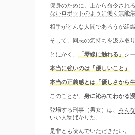
保身のために、上から命令され
ないロボットのように働く無能
相手がどんな人間であろうが組
そして、同志の気持ちを汲み取
とにかく、
シ
「琴線に触れる」
本当に強いのは「優しいこと」
本当の
正義感
とは「優しさから
このことが、
身に沁みてわかる
登場する刑事（男女）は、
みん
いい人物ばかりだ。
是非とも読んでいただきたい。