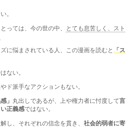
ない。
にとっては、今の世の中、
とても息苦しく、スト
。
クズに悩まされている人、この漫画を読むと
「ス
ではない。
理やド派手なアクションもない。
丸出しであるが、上や権力者に忖度して
義感」
言
ではない。
らい正義感
理解し、それぞれの信念を貫き、
社会的弱者に寄