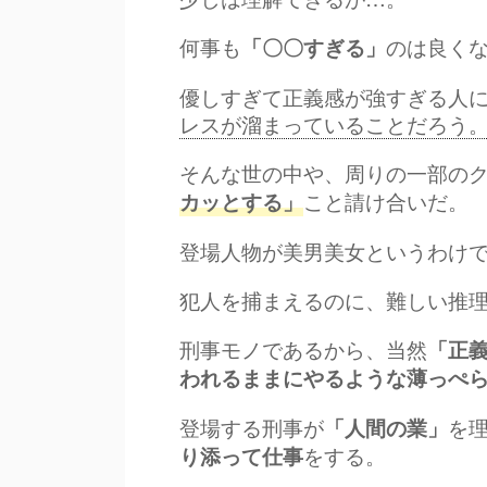
何事も
のは良く
「〇〇すぎる」
優しすぎて正義感が強すぎる人
レスが溜まっていることだろう
そんな世の中や、周りの一部の
こと請け合いだ。
カッとする」
登場人物が美男美女というわけ
犯人を捕まえるのに、難しい推
刑事モノであるから、当然
「正
われるままにやるような薄っぺ
登場する刑事が
を
「人間の業」
をする。
り添って仕事