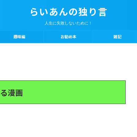
らいあんの独り言
人生に失敗しないために！
趣味編
お勧め本
雑記
る漫画