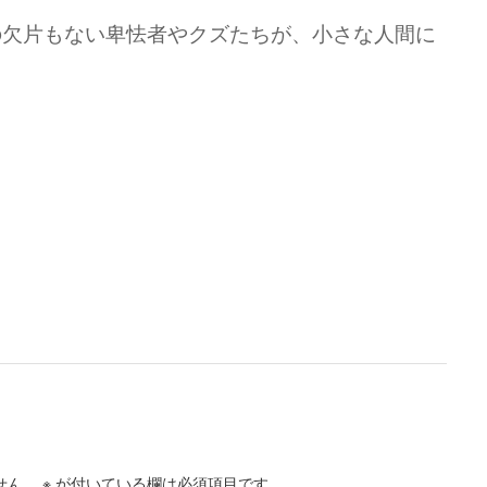
の欠片もない卑怯者やクズたちが、小さな人間に
せん。
※
が付いている欄は必須項目です