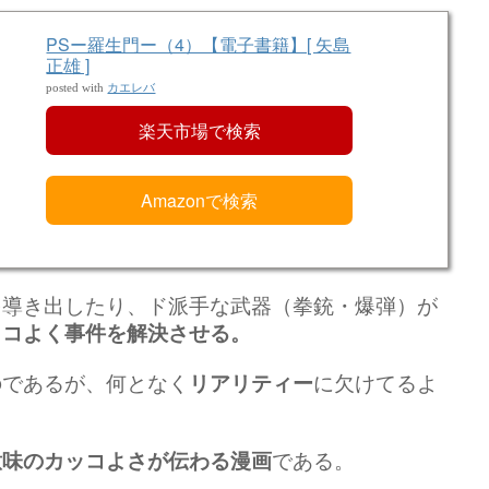
PSー羅生門ー（4）【電子書籍】[ 矢島
正雄 ]
カエレバ
posted with
楽天市場で検索
Amazonで検索
を導き出したり、ド派手な武器（拳銃・爆弾）が
ッコよく事件を解決させる。
のであるが、何となく
に欠けてるよ
リアリティー
である。
意味のカッコよさが伝わる漫画