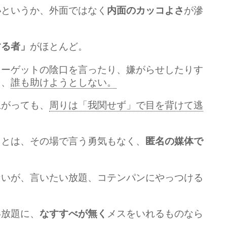
というか、外面ではなく
が滲
い
内面のカッコよさ
がほとんど。
する者」
ターゲットの陰口を言ったり、嫌がらせしたりす
も、
誰も助けようとしない。
上がっても、
周りは「我関せず」で目を背けて逃
ことは、その場で言う勇気もなく、
匿名の媒体で
ないが、言いたい放題、コテンパンにやっつける
い放題に、
メスをいれるものなら
なすすべが無く