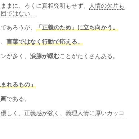
るままに、ろくに真相究明もせず、
人情の欠片も
集団ではない。
織であろうが、
「正義のため」に立ち向かう。
り、
言葉ではなく行動で応える。
ーンが多く、
ことがたくさんある。
涙腺が緩む
生まれるもの」
である。
漫画
な優しく、正義感が強く、義理人情に厚いカッコ