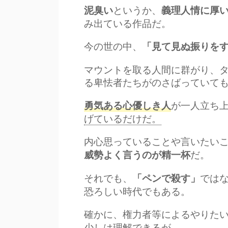
というか、
泥臭い
義理人情に厚
み出ている作品だ。
今の世の中、
「見て見ぬ振りを
マウントを取る人間に群がり、
る卑怯者たちがのさばっていて
が一人立ち
勇気ある心優しき人
げているだけだ。
内心思っていることや言いたい
だ。
威勢よく言うのが精一杯
それでも、
では
「ペンで殺す」
恐ろしい時代でもある。
確かに、権力者等によるやりた
少しは理解できるが…。