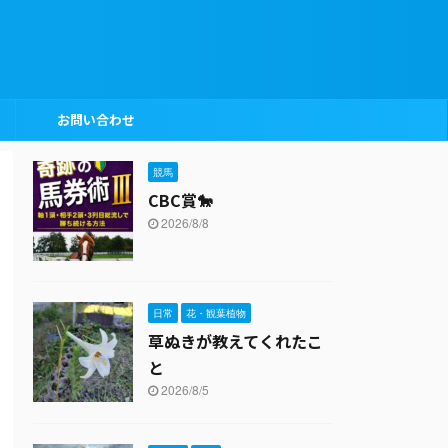
お問い合わせ
競馬
CBC賞🐎
2026/8/8
日常
花・観葉植物
草ぬきが教えてくれたこ
と
2026/8/5