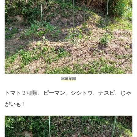
家庭菜園
３種類、
、
、
、
トマト
ピーマン
シシトウ
ナスビ
じゃ
！
がいも