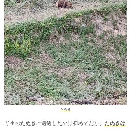
たぬき
野生の
に遭遇したのは初めてだが、
たぬき
たぬきは