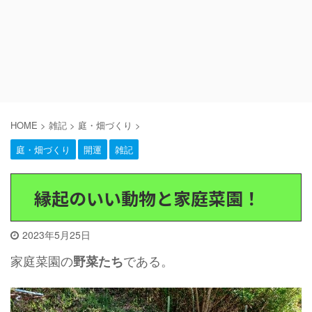
HOME
>
雑記
>
庭・畑づくり
>
庭・畑づくり
開運
雑記
縁起のいい動物と家庭菜園！
2023年5月25日
家庭菜園の
である。
野菜たち