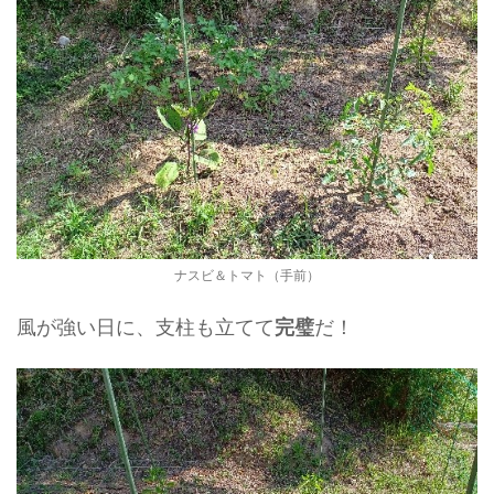
ナスビ＆トマト（手前）
風が強い日に、支柱も立てて
だ！
完璧