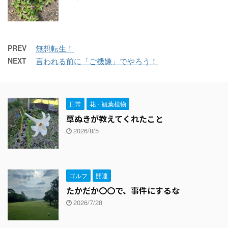
PREV
無想転生！
NEXT
言われる前に「ご機嫌」でやろう！
日常
花・観葉植物
草ぬきが教えてくれたこと
2026/8/5
ゴルフ
開運
たかだか〇〇で、事件にするな
2026/7/28