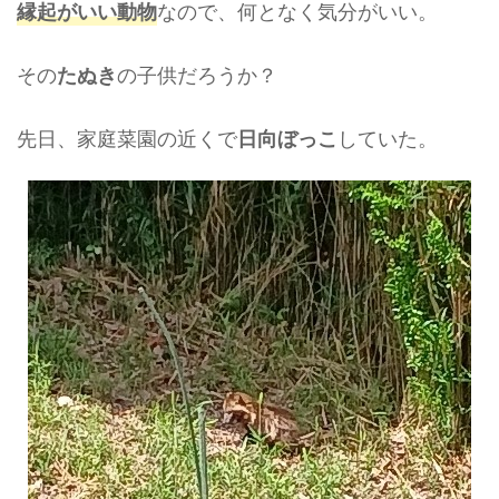
なので、何となく気分がいい。
縁起がいい動物
その
の子供だろうか？
たぬき
先日、家庭菜園の近くで
していた。
日向ぼっこ