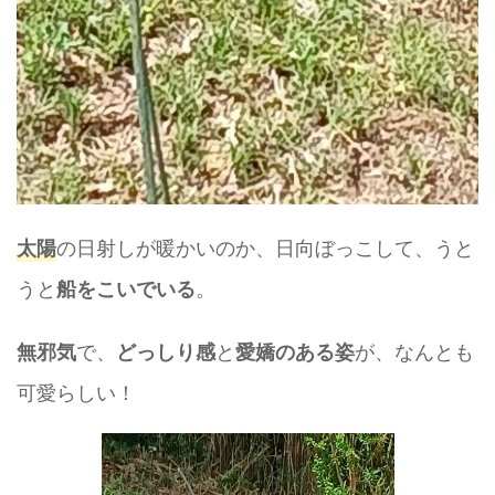
の日射しが暖かいのか、日向ぼっこして、うと
太陽
うと
。
船をこいでいる
で、
と
が、なんとも
無邪気
どっしり感
愛嬌のある姿
可愛らしい！