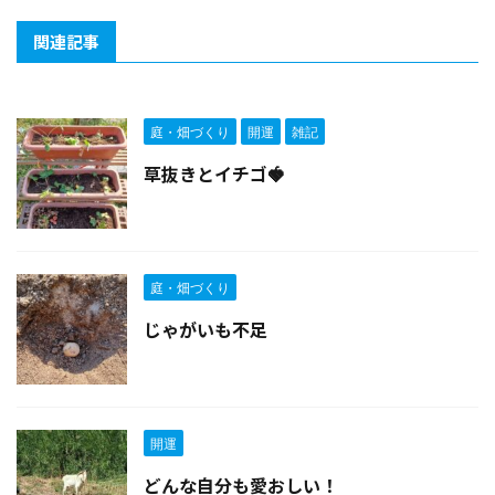
関連記事
庭・畑づくり
開運
雑記
草抜きとイチゴ🍓
庭・畑づくり
じゃがいも不足
開運
どんな自分も愛おしい！