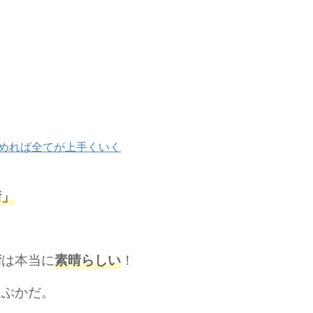
やめれば全てが上手くいく
術」
は本当に
！
術
素晴らしい
選ぶかだ。