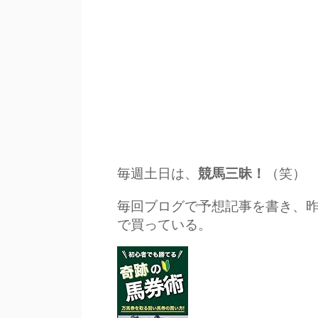
毎週土日は、
（笑）
競馬三昧！
毎回ブログで予想記事を書き、
で買っている。