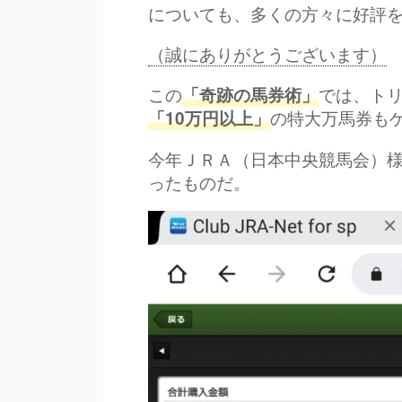
についても、多くの方々に好評
（誠にありがとうございます）
この
では、ト
「奇跡の馬券術」
の特大万馬券も
「10万
円
以上」
今年ＪＲＡ（日本中央競馬会）
ったものだ。