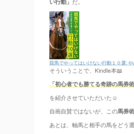
だ。
い行動」
競馬でやってはいけない行動１０選: 
そういうことで、Kindle本📖
「初心者でも勝てる奇跡の馬券
を紹介させていただいた☺️
自画自賛ではないが、この
馬券
あとは、軸馬と相手の馬をどう