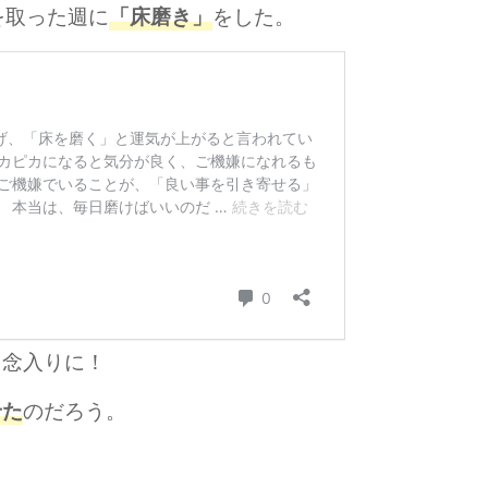
を取った週に
をした。
「床磨き」
、念入りに！
のだろう。
せた