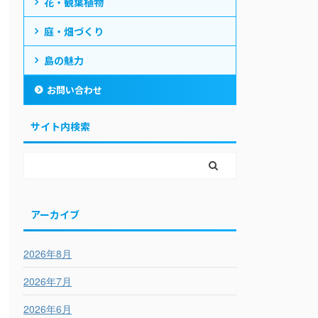
花・観葉植物
庭・畑づくり
島の魅力
お問い合わせ
サイト内検索
アーカイブ
2026年8月
2026年7月
2026年6月