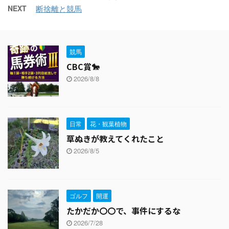
NEXT
断捨離と競馬
競馬
CBC賞🐎
2026/8/8
日常
花・観葉植物
草ぬきが教えてくれたこと
2026/8/5
ゴルフ
開運
たかだか〇〇で、事件にするな
2026/7/28