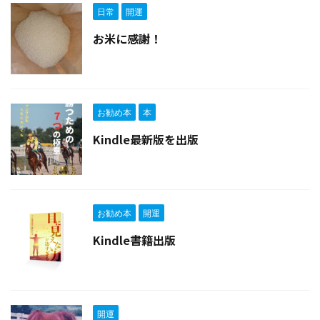
日常
開運
お米に感謝！
お勧め本
本
Kindle最新版を出版
お勧め本
開運
Kindle書籍出版
開運