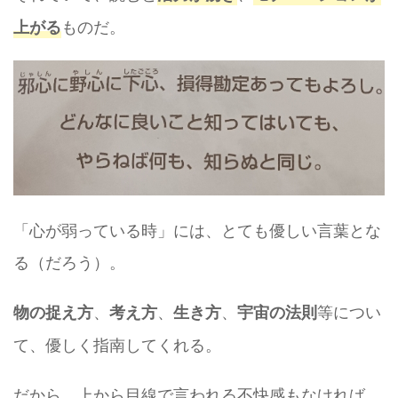
ものだ。
上がる
「心が弱っている時」には、とても優しい言葉とな
る（だろう）。
、
、
、
等につい
物の捉え方
考え方
生き方
宇宙の法則
て、優しく指南してくれる。
だから、
上から目線で言われる不快感もなければ、