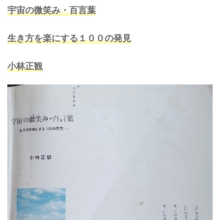
宇宙の微笑み・百言葉
生き方を楽にする
１００
の発見
小林正観