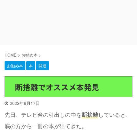
HOME
>
お勧め本
>
お勧め本
本
開運
断捨離でオススメ本発見
2022年6月17日
先日、テレビ台の引出しの中を
していると、
断捨離
底の方から一冊の本が出てきた。