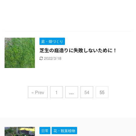
庭・畑づくり
芝生の庭造りに失敗しないために！
2022/3/18
« Prev
1
…
54
55
日常
花・観葉植物