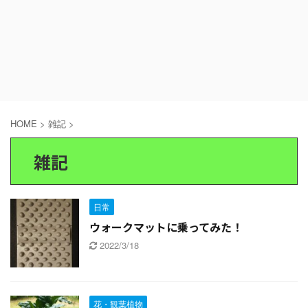
HOME
>
雑記
>
雑記
日常
ウォークマットに乗ってみた！
2022/3/18
花・観葉植物