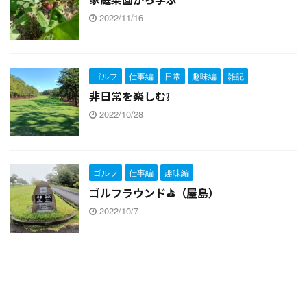
2022/11/16
ゴルフ
仕事編
日常
趣味編
雑記
非日常を楽しむ❕
2022/10/28
ゴルフ
仕事編
趣味編
ゴルフラウンド⛳（屋島）
2022/10/7