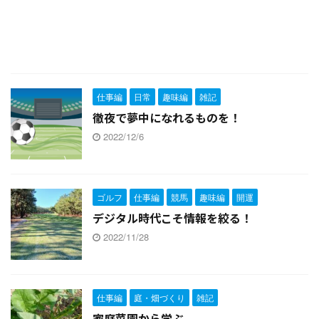
仕事編
日常
趣味編
雑記
徹夜で夢中になれるものを！
2022/12/6
ゴルフ
仕事編
競馬
趣味編
開運
デジタル時代こそ情報を絞る！
2022/11/28
仕事編
庭・畑づくり
雑記
家庭菜園から学ぶ