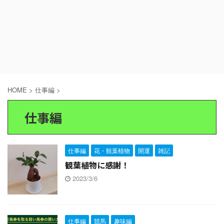
HOME
>
仕事編
>
仕事編
仕事編
花・観葉植物
開運
雑記
観葉植物に感謝！
2023/3/6
仕事編
競馬
趣味編