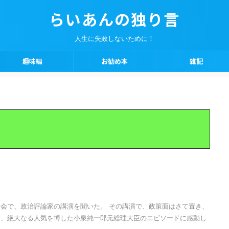
らいあんの独り言
人生に失敗しないために！
趣味編
お勧め本
雑記
会で、政治評論家の講演を聞いた。 その講演で、政策面はさて置き、
し、絶大なる人気を博した小泉純一郎元総理大臣のエピソードに感動し