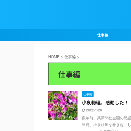
仕事編
HOME
>
仕事編
>
仕事編
仕事編
小泉総理、感動した！
2022/1/28
数年前、某新聞社企画の懇話
当時、小泉旋風を巻き起こ