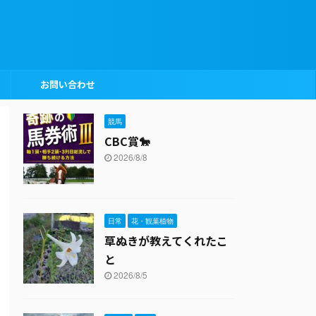
お問い合わせ
競馬
CBC賞🐎
2026/8/8
日常
花・観葉植物
草ぬきが教えてくれたこ
と
2026/8/5