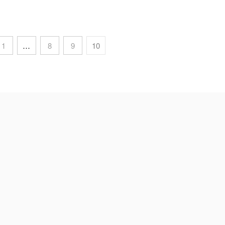
1
…
8
9
10