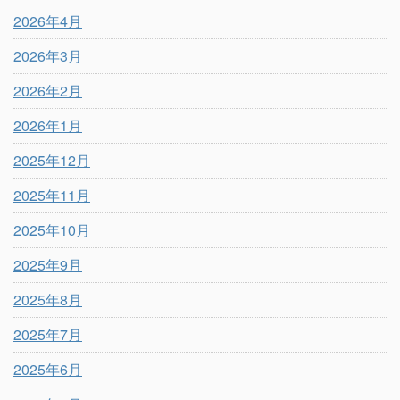
2026年4月
2026年3月
2026年2月
2026年1月
2025年12月
2025年11月
2025年10月
2025年9月
2025年8月
2025年7月
2025年6月