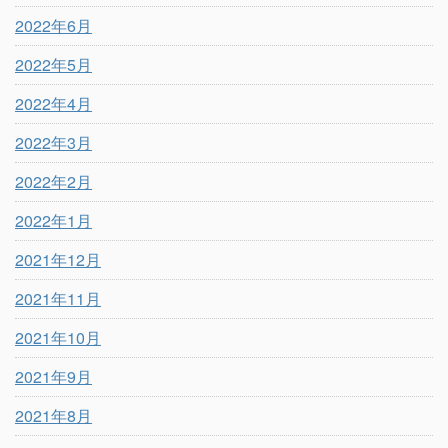
2022年6月
2022年5月
2022年4月
2022年3月
2022年2月
2022年1月
2021年12月
2021年11月
2021年10月
2021年9月
2021年8月