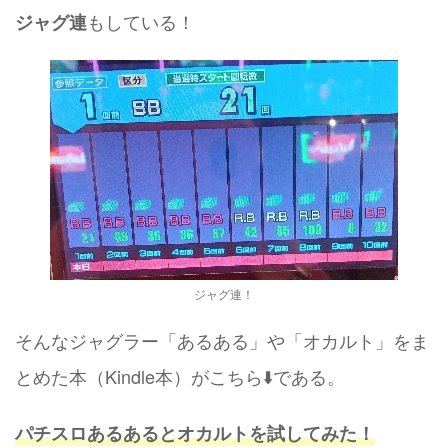
もしている！
ジャグ連
ジャグ連！
そんなジャグラー「あるある」や「オカルト」をま
とめた本（Kindle本）がこちら⬇️である。
パチスロあるあるとオカルトを試してみた！