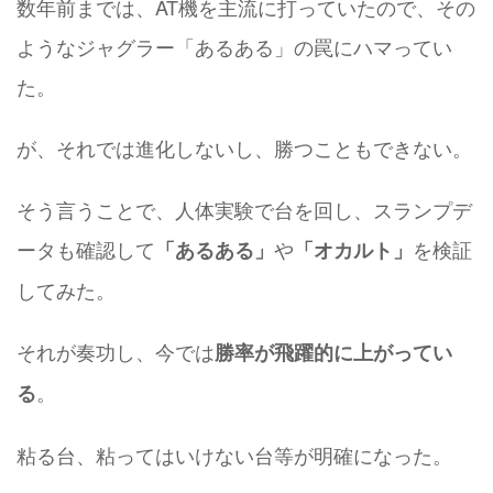
数年前までは、AT機を主流に打っていたので、その
ようなジャグラー「あるある」の罠にハマってい
た。
が、それでは進化しないし、勝つこともできない。
そう言うことで、人体実験で台を回し、スランプデ
ータも確認して
や
を検証
「あるある」
「オカルト」
してみた。
それが奏功し、今では
勝率が飛躍的に上がってい
。
る
粘る台、粘ってはいけない台等が明確になった。