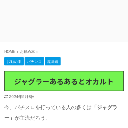
HOME
>
お勧め本
>
お勧め本
パチンコ
趣味編
ジャグラーあるあるとオカルト
2024年5月6日
今、パチスロを打っている人の多くは
「ジャグラ
が主流だろう。
ー」