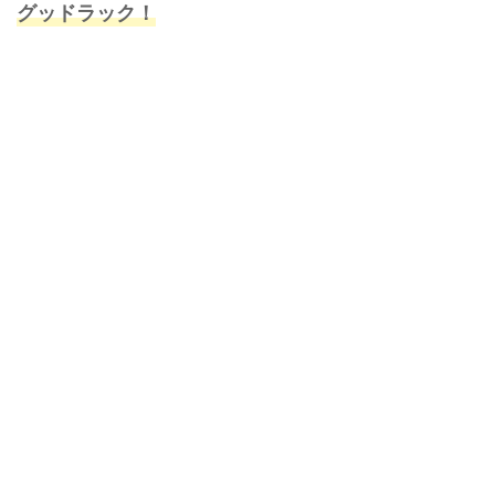
グッドラック！