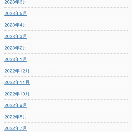
2023年6月
2023年5月
2023年4月
2023年3月
2023年2月
2023年1月
2022年12月
2022年11月
2022年10月
2022年9月
2022年8月
2022年7月