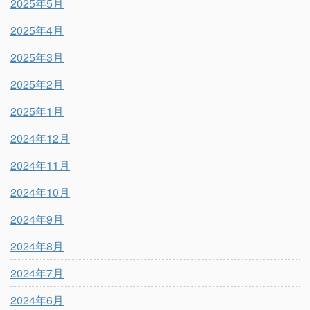
2025年5月
2025年4月
2025年3月
2025年2月
2025年1月
2024年12月
2024年11月
2024年10月
2024年9月
2024年8月
2024年7月
2024年6月