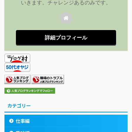
いきます。チャレンジあるのみです。
詳細プロフィール
カテゴリー
仕事編