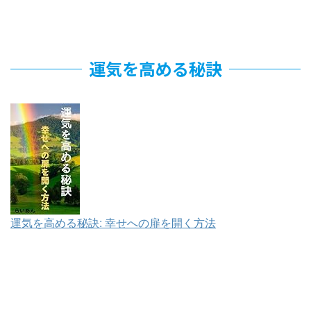
運気を高める秘訣
運気を高める秘訣: 幸せへの扉を開く方法