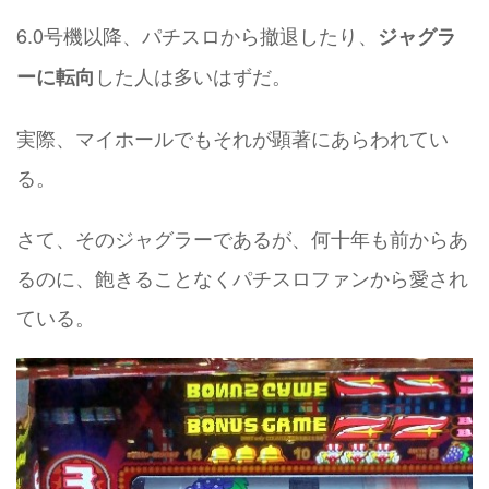
6.0号機以降、パチスロから撤退したり、
ジャグラ
した人は多いはずだ。
ーに転向
実際、マイホールでもそれが顕著にあらわれてい
る。
さて、そのジャグラーであるが、何十年も前からあ
るのに、飽きることなくパチスロファンから愛され
ている。