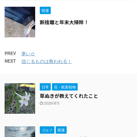
開運
断捨離と年末大掃除！
PREV
寒い⛄
NEXT
信じるものは救われる！
日常
花・観葉植物
草ぬきが教えてくれたこと
2026/8/5
ゴルフ
開運