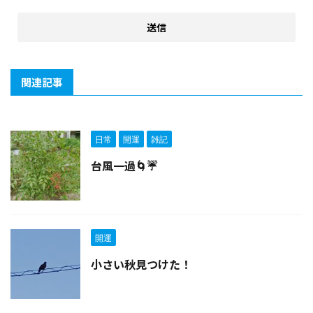
関連記事
日常
開運
雑記
台風一過🌀☔
開運
小さい秋見つけた！