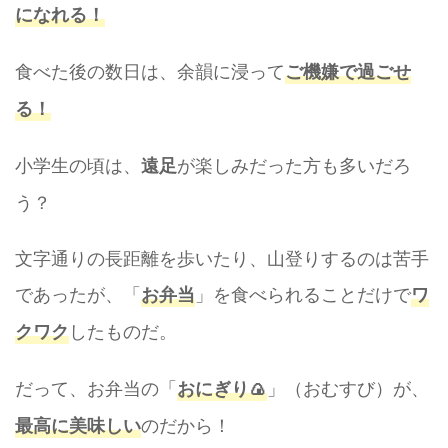
になれる！
食べた後の数日は、余韻に浸って
ご機嫌で過ごせ
る！
小学生の頃は、
が楽しみだった方も多いだろ
遠足
う？
文字通りの長距離を歩いたり、山登りするのは苦手
であったが、「
」を食べられることだけで
お弁当
ワ
したものだ。
クワク
だって、お弁当の「
」（おむすび）が、
おにぎり🍙
のだから！
最高に美味しい