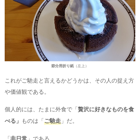
節分用折り紙
（左上）
これがご馳走と言えるかどうかは、その人の捉え方
や価値観である。
個人的には、たまに外食で「
贅沢に好きなものを食
ものは「
」だ。
べる」
ご馳走
「
」である。
非日常