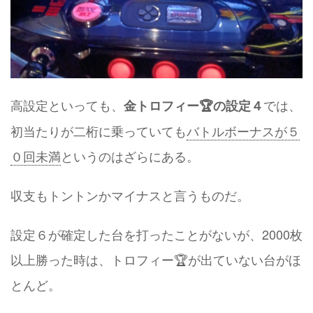
高設定といっても、
では、
金トロフィー🏆️の設定４
初当たりが二桁に乗っていても
バトルボーナスが５
０回未満
というのはざらにある。
収支もトントンかマイナスと言うものだ。
設定６が確定した台を打ったことがないが、2000枚
以上勝った時は、トロフィー🏆️が出ていない台がほ
とんど。