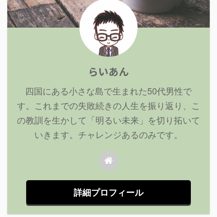
らいあん
四国にある小さな島で生まれた50代男性で
す。これまでの失敗続きの人生を振り返り、こ
の教訓を生かして「明るい未来」を切り拓いて
いきます。チャレンジあるのみです。
詳細プロフィール