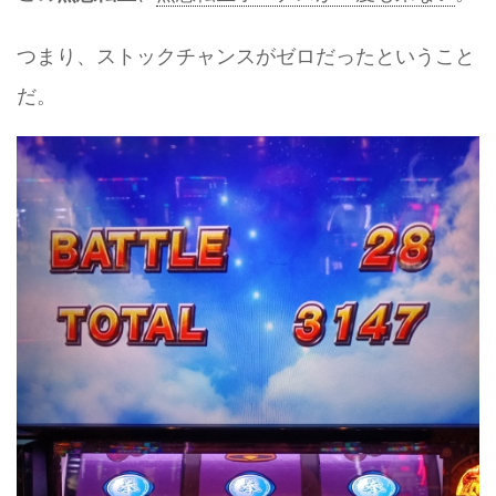
つまり、ストックチャンスがゼロだったということ
だ。