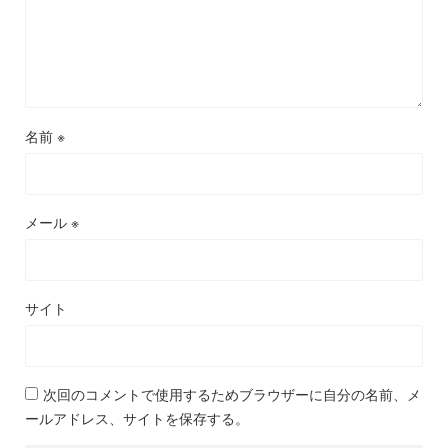
名前
※
メール
※
サイト
次回のコメントで使用するためブラウザーに自分の名前、メ
ールアドレス、サイトを保存する。