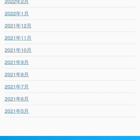
2022年2月
2022年1月
2021年12月
2021年11月
2021年10月
2021年9月
2021年8月
2021年7月
2021年6月
2021年5月