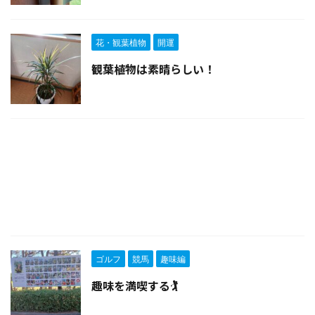
花・観葉植物
開運
観葉植物は素晴らしい！
ゴルフ
競馬
趣味編
趣味を満喫する🏌️