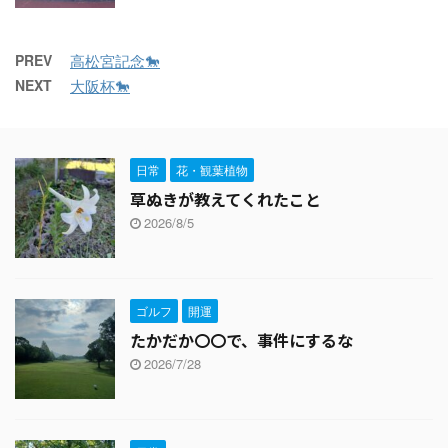
PREV
高松宮記念🐎
NEXT
大阪杯🐎
日常
花・観葉植物
草ぬきが教えてくれたこと
2026/8/5
ゴルフ
開運
たかだか〇〇で、事件にするな
2026/7/28