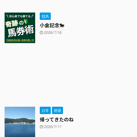
競馬
小倉記念🐎
2026/7/18
日常
開運
帰ってきたのね
2026/7/17