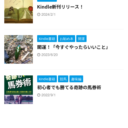
Kindle新刊リリース！
2024/2/1
kindle書籍
お勧め本
開運
開運！「今すぐやったらいいこと」
2023/6/20
kindle書籍
競馬
趣味編
初心者でも勝てる奇跡の馬券術
2022/9/1