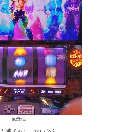
無想転生
スが連チャンしない
から…。