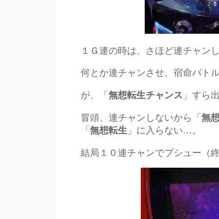
１Ｇ連の時は、さほど連チャン
何とか連チャンさせ、宿命バト
が、「
」すら
無想転生チャンス
冒頭、連チャンしないから「
無
「
」に入らない…。
無想転生
結局１０連チャンでプシュー（