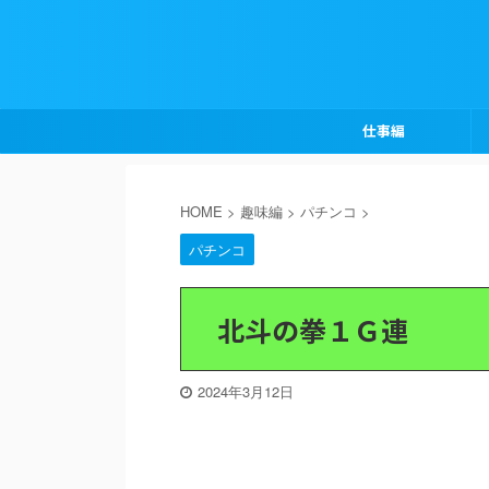
仕事編
HOME
>
趣味編
>
パチンコ
>
パチンコ
北斗の拳１Ｇ連
2024年3月12日