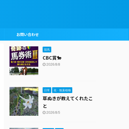
お問い合わせ
競馬
CBC賞🐎
2026/8/8
日常
花・観葉植物
草ぬきが教えてくれたこ
と
2026/8/5