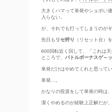
大きくハマって単発やショボい
入らない。
が、それでも打ってしまうのが
先日も
（リセット台）
リセ狩り
600回転近く回して、「これは
ところで、
バトルボーナスゲ～
単発だけはやめてくれと思って
単発…。
かなりの投資をして単発の時は
潔くやめるのが経験上正解だが