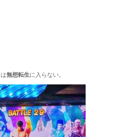
近は
に入らない。
無想転生