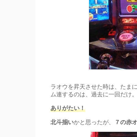
ラオウを昇天させた時は、たま
ム連するのは、過去に一回だけ
ありがたい！
かと思ったが、
北斗揃い
７の赤