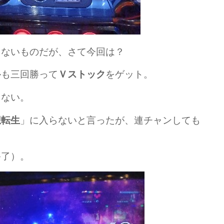
しないものだが、さて今回は？
ルも三回勝って
をゲット。
Ｖストック
出ない。
」に入らないと言ったが、連チャンしても
想転生
終了）。