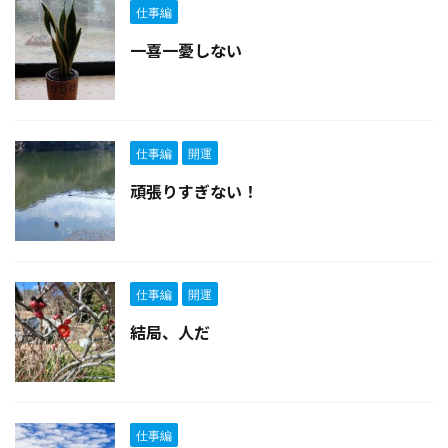
仕事編
一喜一憂しない
仕事編
開運
頑張りすぎない！
仕事編
開運
結局、人だ
仕事編