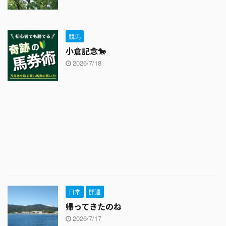
競馬
小倉記念🐎
2026/7/18
日常
開運
帰ってきたのね
2026/7/17