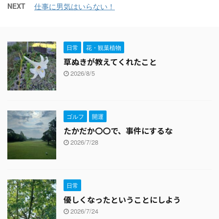
NEXT
仕事に男気はいらない！
日常
花・観葉植物
草ぬきが教えてくれたこと
2026/8/5
ゴルフ
開運
たかだか〇〇で、事件にするな
2026/7/28
日常
優しくなったということにしよう
2026/7/24