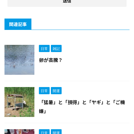
関連記事
日常
雑記
卵が高騰？
日常
開運
「猛暑」と「損得」と「ヤギ」と「ご機
嫌」
日常
開運