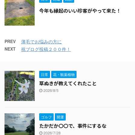
今年も縁起のいい珍客がやって来た！
PREV
薄毛でお悩みの方に
NEXT
祝ブログ投稿２００件！
日常
花・観葉植物
草ぬきが教えてくれたこと
2026/8/5
ゴルフ
開運
たかだか〇〇で、事件にするな
2026/7/28