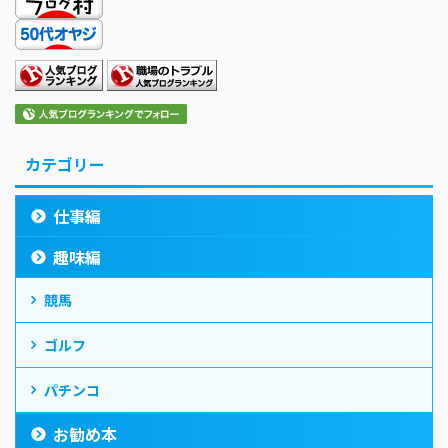
カテゴリー
仕事編
趣味編
競馬
ゴルフ
パチンコ
お勧め本