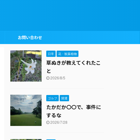
お問い合わせ
日常
花・観葉植物
草ぬきが教えてくれたこ
と
2026/8/5
ゴルフ
開運
たかだか〇〇で、事件に
するな
2026/7/28