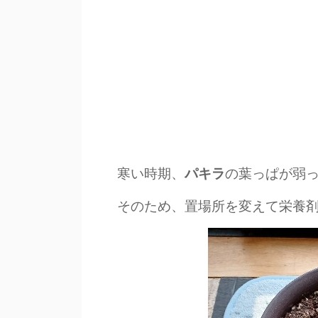
寒い時期、
の葉っぱが弱
パキラ
そのため、置場所を変えて栄養