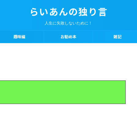
らいあんの独り言
人生に失敗しないために！
趣味編
お勧め本
雑記