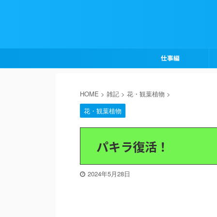
仕事編
HOME
>
雑記
>
花・観葉植物
>
花・観葉植物
パキラ復活！
2024年5月28日