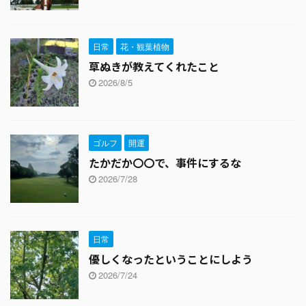
日常
花・観葉植物
草ぬきが教えてくれたこと
2026/8/5
ゴルフ
開運
たかだか〇〇で、事件にするな
2026/7/28
日常
優しくなったということにしよう
2026/7/24