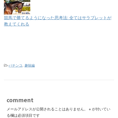
競馬で勝てるようになった思考法: 全てはサラブレットが
教えてくれる
-
パチンコ
,
趣味編
comment
メールアドレスが公開されることはありません。
※
が付いてい
る欄は必須項目です