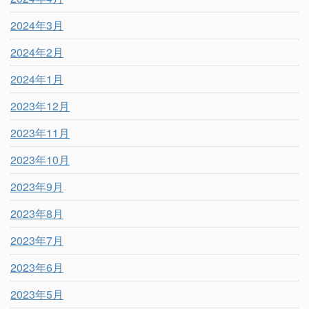
2024年3月
2024年2月
2024年1月
2023年12月
2023年11月
2023年10月
2023年9月
2023年8月
2023年7月
2023年6月
2023年5月