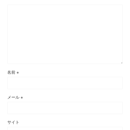
名前
※
メール
※
サイト