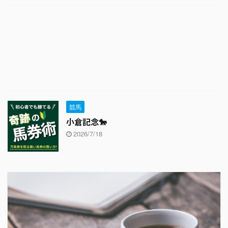
競馬
小倉記念🐎
2026/7/18