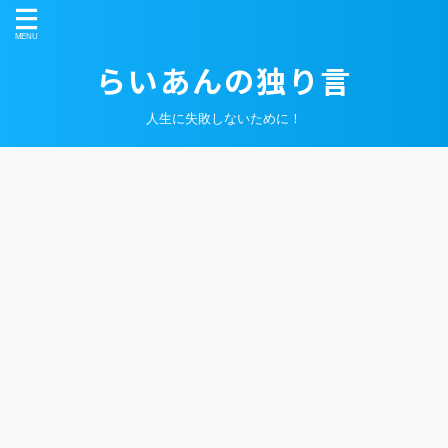
らいあんの独り言
人生に失敗しないために！