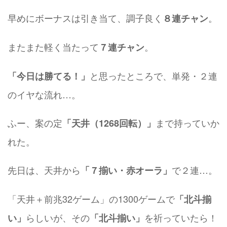
早めにボーナスは引き当て、調子良く
。
８連チャン
またまた軽く当たって
。
７連チャン
と思ったところで、単発・２連
「今日は勝てる！」
のイヤな流れ…。
ふー、案の定
まで持っていか
「天井（1268回転）」
れた。
先日は、天井から
で２連…。
「７揃い・赤オーラ」
「天井＋前兆32ゲーム」の1300ゲームで
「北斗揃
らしいが、その
を祈っていたら！
い」
「北斗揃い」