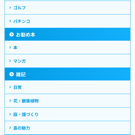
ゴルフ
パチンコ
お勧め本
本
マンガ
雑記
日常
花・観葉植物
庭・畑づくり
島の魅力