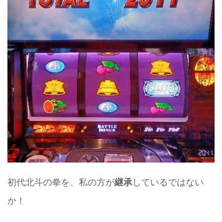
初代北斗の拳を、私の方が
しているではない
継承
か！