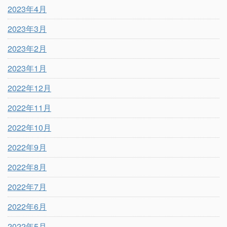
2023年4月
2023年3月
2023年2月
2023年1月
2022年12月
2022年11月
2022年10月
2022年9月
2022年8月
2022年7月
2022年6月
2022年5月