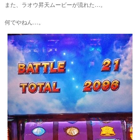
また、ラオウ昇天ムービーが流れた…。
何でやねん…。