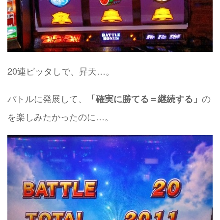
20連ピッタしで、昇天…。
バトルに発展して、
の
「確実に勝てる＝継続する」
を楽しみたかったのに…。