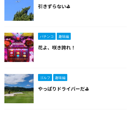
引きずらない⛳
パチンコ
趣味編
花よ、咲き誇れ！
ゴルフ
趣味編
やっぱりドライバーだ⛳