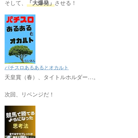
そして、
させる！
「大爆発」
パチスロあるあるとオカルト
天皇賞（春）、タイトルホルダー…。
次回、リベンジだ！