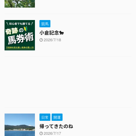
競馬
小倉記念🐎
2026/7/18
日常
開運
帰ってきたのね
2026/7/17