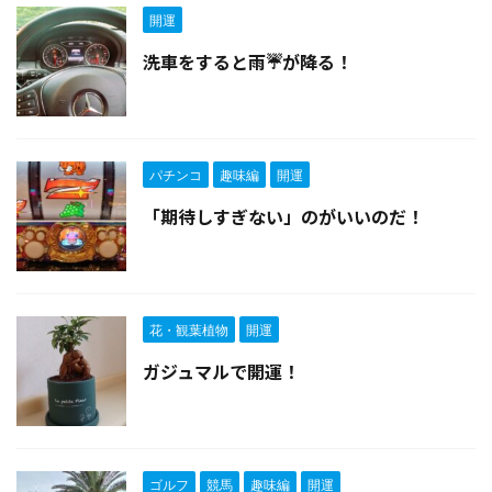
開運
洗車をすると雨☔が降る！
パチンコ
趣味編
開運
「期待しすぎない」のがいいのだ！
花・観葉植物
開運
ガジュマルで開運！
ゴルフ
競馬
趣味編
開運