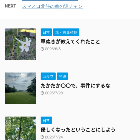
NEXT
スマスロ北斗の拳の連チャン
日常
花・観葉植物
草ぬきが教えてくれたこと
2026/8/5
ゴルフ
開運
たかだか〇〇で、事件にするな
2026/7/28
日常
優しくなったということにしよう
2026/7/24