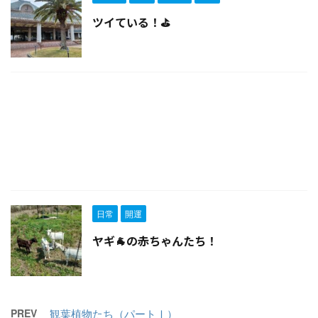
ツイている！⛳
日常
開運
ヤギ🐐の赤ちゃんたち！
PREV
観葉植物たち（パートⅠ）