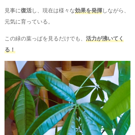
見事に
し、現在は様々な
しながら、
復活
効果を発揮
元気に育っている。
この緑の葉っぱを見るだけでも、
活力が沸いてく
る！