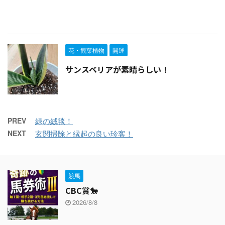
花・観葉植物
開運
サンスベリアが素晴らしい！
PREV
緑の絨毯！
NEXT
玄関掃除と縁起の良い珍客！
競馬
CBC賞🐎
2026/8/8