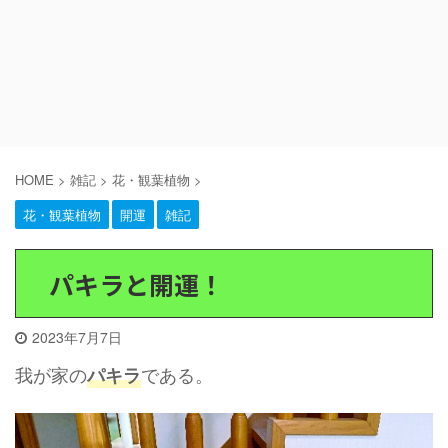
HOME
>
雑記
>
花・観葉植物
>
花・観葉植物
開運
雑記
パキラと開運！
2023年7月7日
我が家の
である。
パキラ