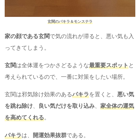
玄関のパキラ＆モンステラ
で気の流れが滞ると、悪い気も入
家の顔である玄関
ってきてしまう。
は全体運をつかさどるような
と
玄関
最重要スポット
考えられているので、一番に対策をしたい場所。
玄関は邪気除け効果のある
を置くと、
パキラ
悪い気
、
、
を跳ね除け
良い気だけを取り込み
家全体の運気
。
を高めてくれる
は、
である。
パキラ
開運効果抜群