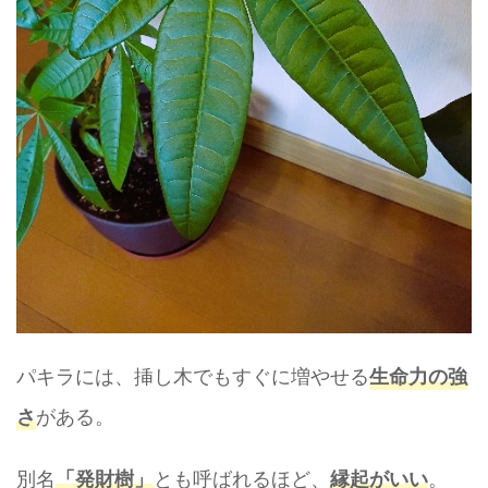
パキラには、挿し木でもすぐに増やせる
生命力の強
がある。
さ
別名
とも呼ばれるほど、
。
「発財樹」
縁起がいい