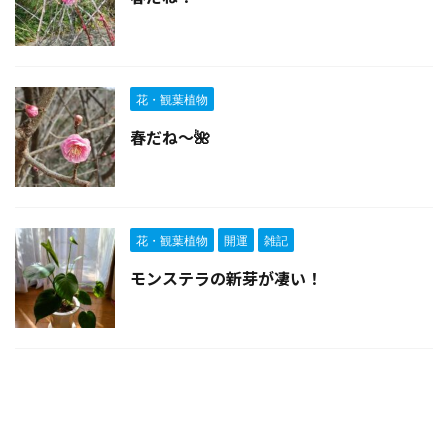
花・観葉植物
春だね～🌺
花・観葉植物
開運
雑記
モンステラの新芽が凄い！