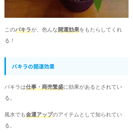
この
が、色んな
をもたらしてくれ
パキラ
開運効果
る！
パキラの開運効果
パキラは
に効果があるとされてい
仕事・商売繁盛
る。
風水でも
のアイテムとして知られてい
金運アップ
る。